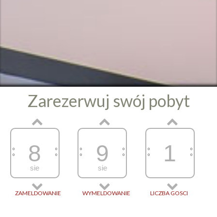
Zarezerwuj swój pobyt
8
9
1
sie
sie
ZAMELDOWANIE
WYMELDOWANIE
LICZBA GOSCI